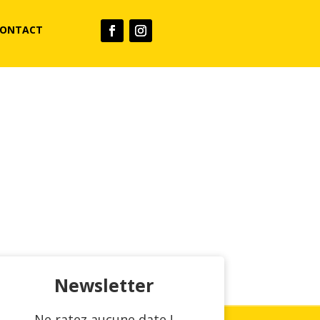
CONTACT
Newsletter
N
e ratez aucune date !